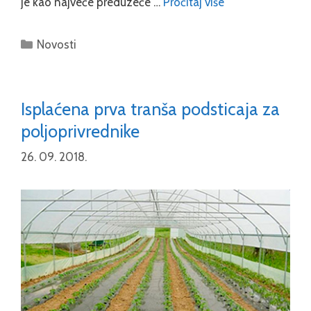
je kao najveće preduzeće …
Pročitaj više
Categories
Novosti
Isplaćena prva tranša podsticaja za
poljoprivrednike
26. 09. 2018.