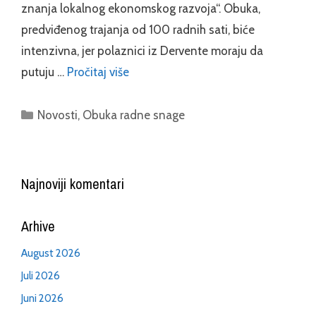
znanja lokalnog ekonomskog razvoja“. Obuka,
predviđenog trajanja od 100 radnih sati, biće
intenzivna, jer polaznici iz Dervente moraju da
putuju …
Pročitaj više
Categories
Novosti
,
Obuka radne snage
Najnoviji komentari
Arhive
August 2026
Juli 2026
Juni 2026