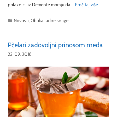
polaznici iz Dervente moraju da …
Pročitaj više
Categories
Novosti
,
Obuka radne snage
Pčelari zadovoljni prinosom meda
23. 09. 2018.