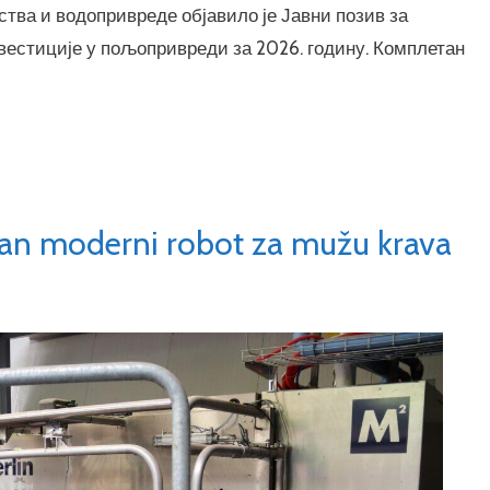
ва и водопривреде објавило је Јавни позив за
вестиције у пољопривреди за 2026. годину. Комплетан
isan moderni robot za mužu krava