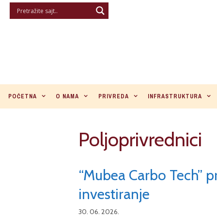
Skip
to
content
POČETNA
O NAMA
PRIVREDA
INFRASTRUKTURA
Poljoprivrednici
“Mubea Carbo Tech” pr
investiranje
30. 06. 2026.