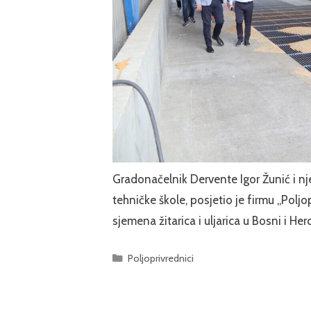
Gradonačelnik Dervente Igor Žunić i nj
tehničke škole, posjetio je firmu „Poljo
sjemena žitarica i uljarica u Bosni i H
Categories
Poljoprivrednici