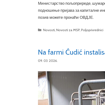
Министарство пољоприреде, шумарст
подношење пријава за капиталне ин
позив можете пронаћи ОВДЈЕ.
Categories
Novosti
,
Novosti za MSP
,
Poljoprivrednici
Na farmi Ćudić instal
09. 03. 2026.