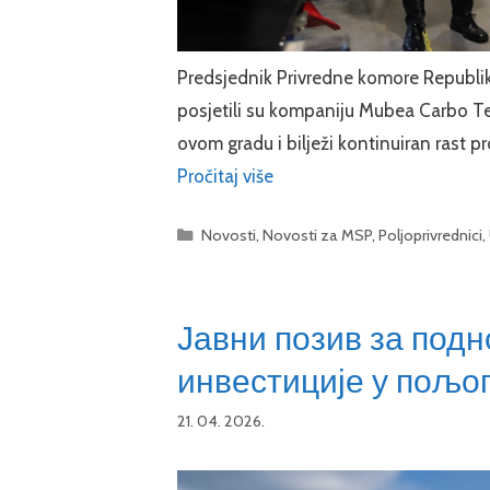
Predsjednik Privredne komore Republik
posjetili su kompaniju Mubea Carbo Tec
ovom gradu i bilježi kontinuiran rast 
Pročitaj više
Categories
Novosti
,
Novosti za MSP
,
Poljoprivrednici
,
Јавни позив за под
инвестиције у пољоп
21. 04. 2026.