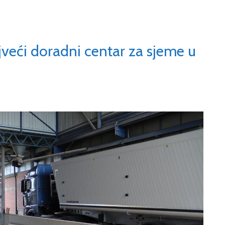
ajveći doradni centar za sjeme u