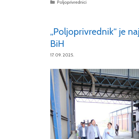
Categories
Poljoprivrednici
„Poljoprivrednik“ je n
BiH
17. 09. 2025.