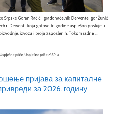
e Srpske Goran Račić i gradonačelnik Dervente Igor Žunić
h u Derventi, koja gotovo tri godine uspješno posluje u
proizvodnje, izvoza i broja zaposlenih. Tokom radne …
Uspješne priče
,
Uspješne priče MSP-a
ношење пријава за капиталне
ривреди за 2026. годину