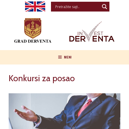
Skip
to
content
MENI
Konkursi za posao