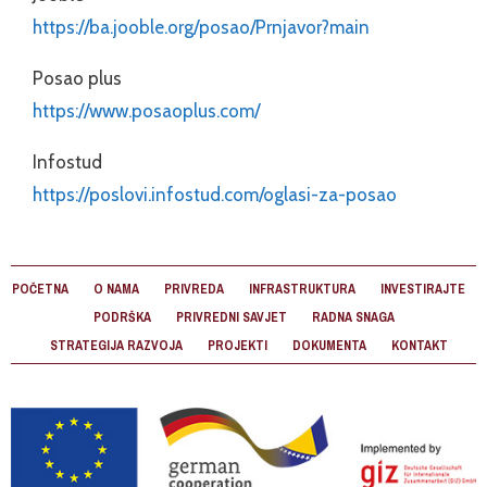
https://ba.jooble.org/posao/Prnjavor?main
Posao plus
https://www.posaoplus.com/
Infostud
https://poslovi.infostud.com/oglasi-za-posao
POČETNA
O NAMA
PRIVREDA
INFRASTRUKTURA
INVESTIRAJTE
PODRŠKA
PRIVREDNI SAVJET
RADNA SNAGA
STRATEGIJA RAZVOJA
PROJEKTI
DOKUMENTA
KONTAKT