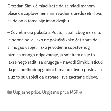
Grozdan Simikić mlađi kaže da se mladi mahom
plaše da zaplove nemirnim vodama preduzetništva,
ali da on o tome nije imao dvojbu.
– Čovjek mora pokušati. Postoji strah zbog rizika, to
je normalno, ali ako ne pokušaš kako ćeš znati da li
si mogao uspjeti. Iako je vođenje sopstvenog
biznisa mnogo odgovornije, ja smatram da je to
lakše nego raditi za drugoga – navodi Simikić ističući
da je u prethodnoj godini firma pozitivno poslovala,
a uz to su uspjeli da ostvare i sve zacrtane ciljeve.
Categories
Uspješne priče
,
Uspješne priče MSP-a