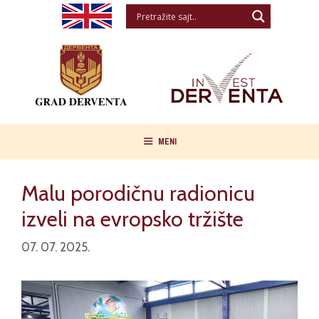
Skip
to
content
MENI
Malu porodičnu radionicu
izveli na evropsko tržište
07. 07. 2025.