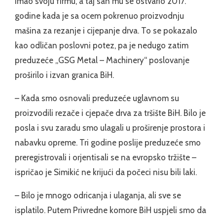
imao svoju firmu, a taj san mu se ostvario 2017.
godine kada je sa ocem pokrenuo proizvodnju
mašina za rezanje i cijepanje drva. To se pokazalo
kao odličan poslovni potez, pa je nedugo zatim
preduzeće „GSG Metal – Machinery“ poslovanje
proširilo i izvan granica BiH.
– Kada smo osnovali preduzeće uglavnom su
proizvodili rezače i cjepače drva za tršište BiH. Bilo je
posla i svu zaradu smo ulagali u proširenje prostora i
nabavku opreme. Tri godine poslije preduzeće smo
preregistrovali i orjentisali se na evropsko tržište –
ispričao je Simikić ne krijući da počeci nisu bili laki.
– Bilo je mnogo odricanja i ulaganja, ali sve se
isplatilo. Putem Privredne komore BiH uspjeli smo da