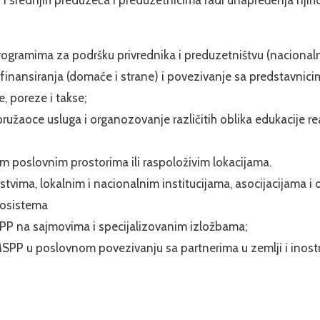
programima za podršku privrednika i preduzetništvu (naciona
nansiranja (domaće i strane) i povezivanje sa predstavnicima 
, poreze i takse;
ružaoce usluga i organozovanje različitih oblika edukacije re
m poslovnim prostorima ili raspoloživim lokacijama.
tvima, lokalnim i nacionalnim institucijama, asocijacijama i 
kosistema
PP na sajmovima i specijalizovanim izložbama;
MSPP u poslovnom povezivanju sa partnerima u zemlji i inost