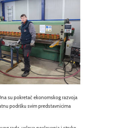
. Ona su pokretač ekonomskog razvoja
latnu podršku svim predstavnicima
vog rada, uslova poslovanja i struke