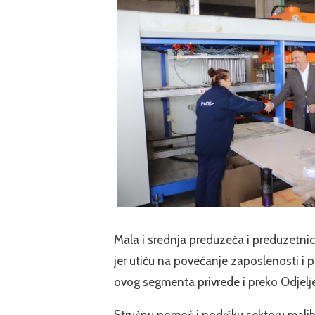
Mala i srednja preduzeća i preduzetni
jer utiču na povećanje zaposlenosti i
ovog segmenta privrede i preko Odjelјen
Stručnu pomoć i podršku sektoru malih 