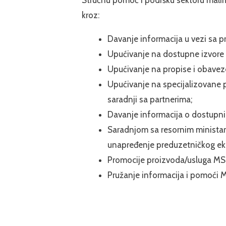
kroz:
Davanje informacija u vezi sa 
Upućivanje na dostupne izvore fi
Upućivanje na propise i obaveze
Upućivanje na specijalizovane p
saradnji sa partnerima;
Davanje informacija o dostupni
Saradnjom sa resornim ministars
unapređenje preduzetničkog e
Promocije proizvoda/usluga MS
Pružanje informacija i pomoći 