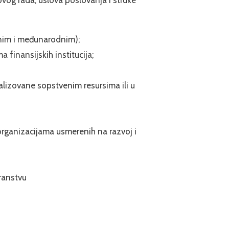
lnim i međunarodnim);
finansijskih institucija;
alizovane sopstvenim resursima ili u
organizacijama usmerenih na razvoj i
ranstvu