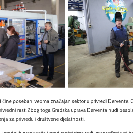
ci čine poseban, veoma značajan sektor u privredi Dervente
 privredni rast. Zbog toga Gradska uprava Derventa nudi besp
ja za privredu i društvene djelatnosti.
i srednjih preduzeća i preduzetnicima radi unapređenja njiho